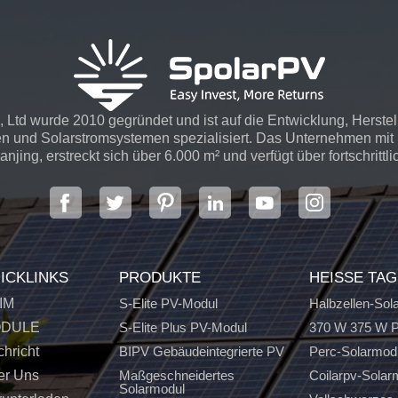
 Ltd wurde 2010 gegründet und ist auf die Entwicklung, Herste
n und Solarstromsystemen spezialisiert. Das Unternehmen mit S
njing, erstreckt sich über 6.000 m² und verfügt über fortschrittli
ICKLINKS
PRODUKTE
HEISSE TA
IM
S-Elite PV-Modul
Halbzellen-Sol
DULE
S-Elite Plus PV-Modul
370 W 375 W P
hricht
BIPV Gebäudeintegrierte PV
Perc-Solarmod
er Uns
Maßgeschneidertes
Coilarpv-Solar
Solarmodul