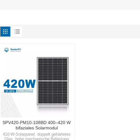
SPV420-PM10-108BD 400–420 W
bifaziales Solarmodul
410-W-Solarpanel, doppelt gehärtetes
Glas, hohe mechanische Belastung