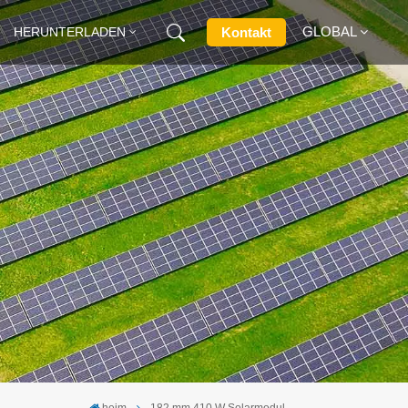
GLOBAL
Kontakt
HERUNTERLADEN
English
Français
Deutsch
Русский
Italiano
Español
heim
182 mm 410 W Solarmodul