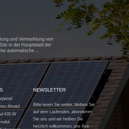
llung und Vermarktung von
itz in der Hauptstadt der
che automatische ...
GS
NEWSLETTER
arpanel
Bitte lesen Sie weiter, bleiben Sie
erc-Modul
auf dem Laufenden, abonnieren
ul 435 W
Sie uns und wir heißen Sie
modul
herzlich willkommen, uns Ihre