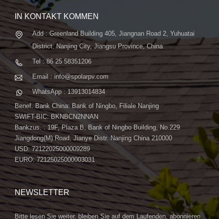
IN KONTAKT KOMMEN
Add : Greenland Building 405, Jiangnan Road 2, Yuhuatai
District, Nanjing City, Jiangsu Province, China
Tel : 86 25 58351206
Email : info@spolarpv.com
WhatsApp : 13913014834
Benef. Bank China: Bank of Ningbo, Filiale Nanjing
SWIFT-BIC: BKNBCN2NNAN
Bankzus. : 19F, Plaza B, Bank of Ningbo Building, No.229
Jiangdong(M) Road, Jianye Distr. Nanjing China 210000
USD: 72122025000009289
EURO: 72125025000003031
NEWSLETTER
Bitte lesen Sie weiter, bleiben Sie auf dem Laufenden, abonnieren