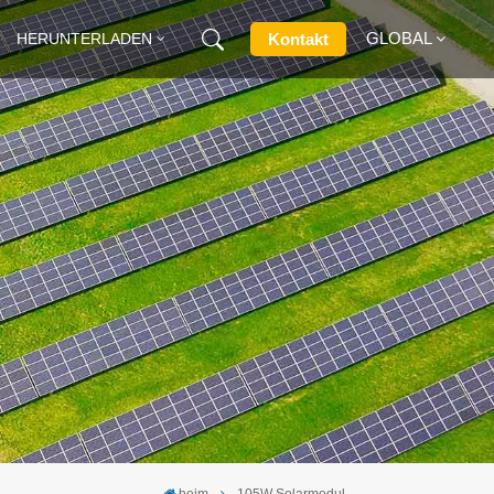
GLOBAL
Kontakt
HERUNTERLADEN
English
Français
Deutsch
Русский
Italiano
Español
heim
105W Solarmodul