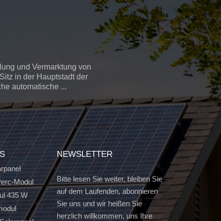
llung und Vermarktung von
itz in der Hauptstadt der
che automatische ...
GS
NEWSLETTER
arpanel
Bitte lesen Sie weiter, bleiben Sie
erc-Modul
auf dem Laufenden, abonnieren
ul 435 W
Sie uns und wir heißen Sie
modul
herzlich willkommen, uns Ihre