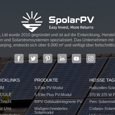
 Ltd wurde 2010 gegründet und ist auf die Entwicklung, Herste
n und Solarstromsystemen spezialisiert. Das Unternehmen mit S
njing, erstreckt sich über 6.000 m² und verfügt über fortschrittli
ICKLINKS
PRODUKTE
HEISSE TA
IM
S-Elite PV-Modul
Halbzellen-Sol
DULE
S-Elite Plus PV-Modul
370 W 375 W P
hricht
BIPV Gebäudeintegrierte PV
Perc-Solarmod
er Uns
Maßgeschneidertes
Coilarpv-Solar
Solarmodul